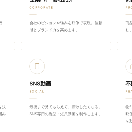
CORPORATE
PR
伝
会社のビジョンや強みを映像で表現。信頼
商
感とブランド力を高めます。
し
SNS動画
不
SOCIAL
RE
を決
最後まで見てもらえて、拡散したくなる。
物
掴み
SNS専用の縦型・短尺動画を制作します。
映
を