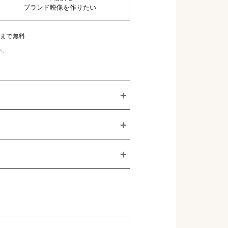
ブランド映像を作りたい
回まで無料
い。
＋
＋
＋