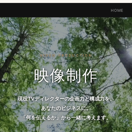
HOME
VIDEO PRODUCTION
映像制作
現役TVディレクターの企画力と構成力を、
あなたのビジネスに。
「何を伝えるか」から一緒に考えます。